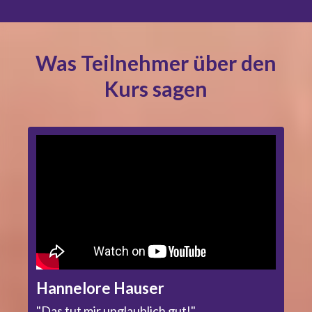
Was Teilnehmer über den
Kurs sagen
Hannelore Hauser
"Das tut mir unglaublich gut!"